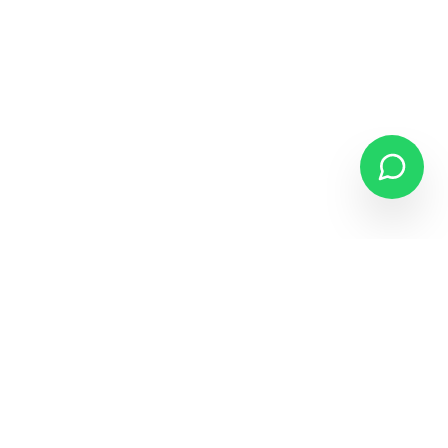
«Comprar un vuelo no es solo viajar.
Es despedirse, reencontrarse y empezar